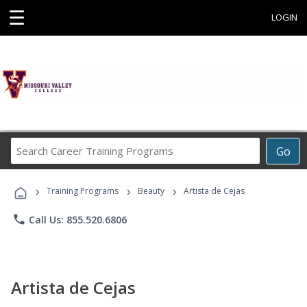
☰
LOGIN
Search
Go
Career
Training
›
›
›
Programs
Training Programs
Beauty
Artista de Cejas
phone
Call Us: 855.520.6806
Artista de Cejas