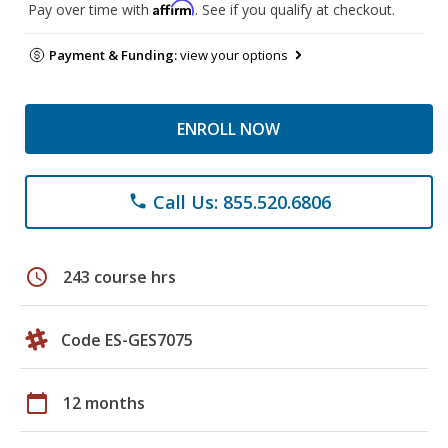
Affirm
Pay over time with
. See if you qualify at checkout.
Payment & Funding:
view your options
ENROLL NOW
Call Us: 855.520.6806
phone
schedule
243 course hrs
Code ES-GES7075
calendar_today
12 months