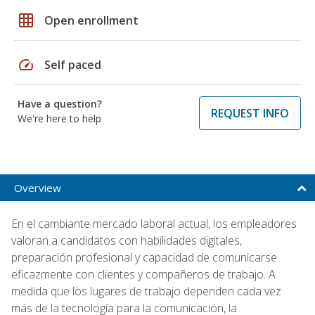
grid_on
Open enrollment
speed
Self paced
Have a question?
REQUEST INFO
We're here to help
Overview
En el cambiante mercado laboral actual, los empleadores
valoran a candidatos con habilidades digitales,
preparación profesional y capacidad de comunicarse
eficazmente con clientes y compañeros de trabajo. A
medida que los lugares de trabajo dependen cada vez
más de la tecnología para la comunicación, la