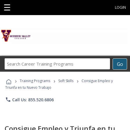
☰
LOGIN
Search
Go
Career
Training
›
›
›
Programs
Training Programs
Soft Skills
Consigue Empleo y
Triunfa en tu Nuevo Trabajo
phone
Call Us: 855.520.6806
Consigue Empleo y Triunfa en tu