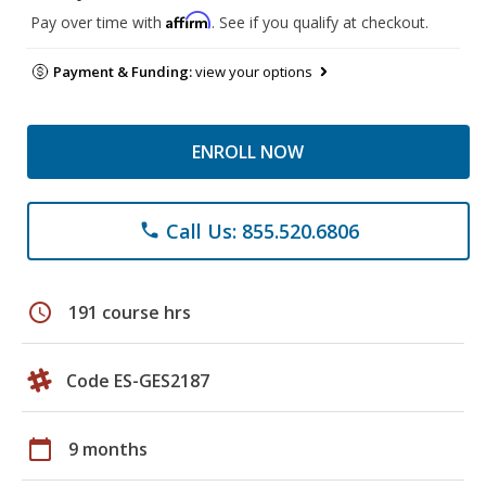
Affirm
Pay over time with
. See if you qualify at checkout.
Payment & Funding:
view your options
ENROLL NOW
Call Us: 855.520.6806
phone
schedule
191 course hrs
Code ES-GES2187
calendar_today
9 months