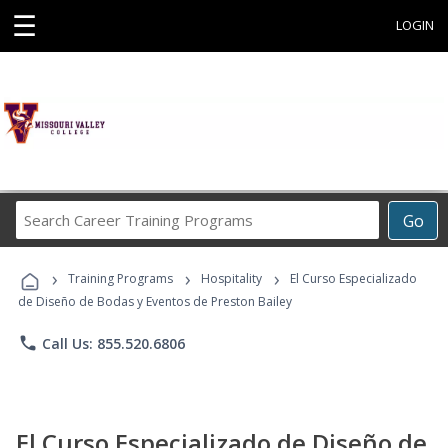
☰
LOGIN
Search
Go
Career
Training
›
›
›
Programs
Training Programs
Hospitality
El Curso Especializado
de Diseño de Bodas y Eventos de Preston Bailey
phone
Call Us: 855.520.6806
El Curso Especializado de Diseño de