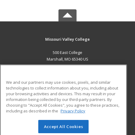
Missouri Valley College
500 East College
Marshall, MO 65340 US
MAIN CONTENT
Career Training
We and our partners may use cookies, pixels, and similar
technologies to collect information about you, including about
ADDITIONAL RESOURCES
your browsing activities and devices. This may result in your
information being collected by our third-party partners. By
Military
Student Blog
choosing to "Accept All Cookies", you agree to these practices,
Financial Assistance
including as described in the
Privacy Policy
Help
Accept All Cookies
© 2026 ed2go, a division of Cengage Learning. All rights
reserved. The material on this site cannot be reproduced or