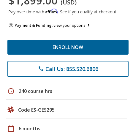
$1,899.00
(USD)
Affirm
Pay over time with
. See if you qualify at checkout.
Payment & Funding:
view your options
ENROLL NOW
Call Us: 855.520.6806
phone
schedule
240 course hrs
Code ES-GES295
calendar_today
6 months