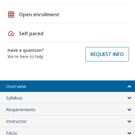
grid_on
Open enrollment
speed
Self paced
Have a question?
REQUEST INFO
We're here to help
Overview
Syllabus
Requirements
Instructor
FAQs