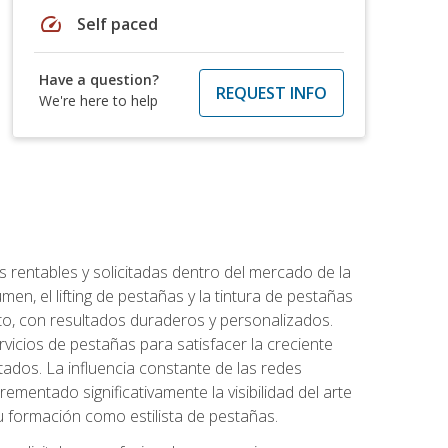
speed
Self paced
Have a question?
REQUEST INFO
We're here to help
 rentables y solicitadas dentro del mercado de la
en, el lifting de pestañas y la tintura de pestañas
to, con resultados duraderos y personalizados.
vicios de pestañas para satisfacer la creciente
ados. La influencia constante de las redes
ementado significativamente la visibilidad del arte
u formación como estilista de pestañas.