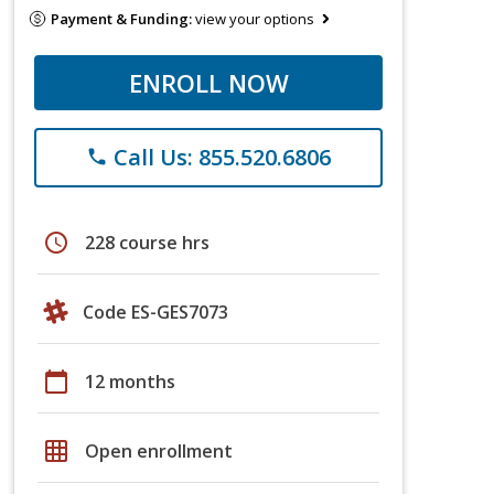
Payment & Funding:
view your options
ENROLL NOW
Call Us: 855.520.6806
phone
schedule
228 course hrs
Code ES-GES7073
calendar_today
12 months
grid_on
Open enrollment