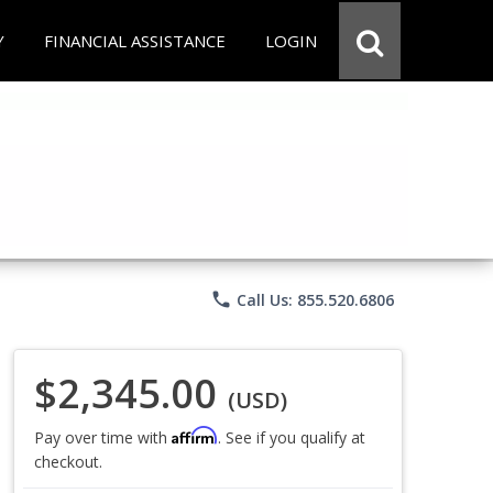
Y
FINANCIAL ASSISTANCE
LOGIN
phone
Call Us: 855.520.6806
$2,345.00
(USD)
Affirm
Pay over time with
. See if you qualify at
checkout.