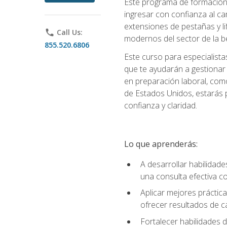
Este programa de formación p
ingresar con confianza al ca
extensiones de pestañas y lif
phone
Call Us:
modernos del sector de la be
855.520.6806
Este curso para especialista
que te ayudarán a gestionar
en preparación laboral, como
de Estados Unidos, estarás 
confianza y claridad.
Lo que aprenderás:
A desarrollar habilidade
una consulta efectiva con
Aplicar mejores práctica
ofrecer resultados de ca
Fortalecer habilidades de